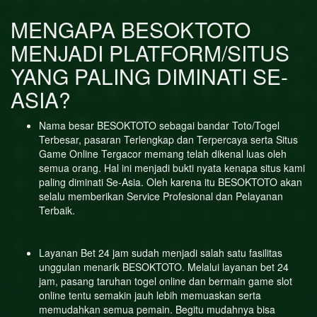
MENGAPA BESOKTOTO
MENJADI PLATFORM/SITUS
YANG PALING DIMINATI SE-
ASIA?
Nama besar BESOKTOTO sebagai bandar Toto/Togel
Terbesar, pasaran Terlengkap dan Terpercaya serta Situs
Game Online Tergacor memang telah dikenal luas oleh
semua orang. Hal ini menjadi bukti nyata kenapa situs kami
paling diminati Se-Asia. Oleh karena itu BESOKTOTO akan
selalu memberikan Service Profesional dan Pelayanan
Terbaik.
Layanan Bet 24 jam sudah menjadi salah satu fasilitas
unggulan menarik BESOKTOTO. Melalui layanan bet 24
jam, pasang taruhan togel online dan bermain game slot
online tentu semakin jauh lebih memuaskan serta
memudahkan semua pemain. Begitu mudahnya bisa